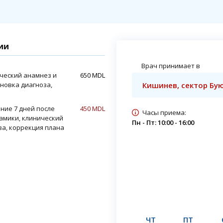
ии
Врач принимает в
ический анамнез и
650 MDL
новка диагноза,
Кишинев, сектор Бую
ние 7 дней после
450 MDL
Часы приема:
амики, клинический
Пн - Пт: 10:00 - 16:00
за, коррекция плана
ЧТ
ПТ