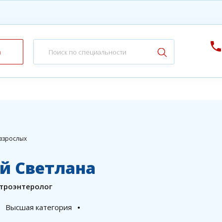
а
взрослых
й Светлана
строэнтеролог
Высшая категория