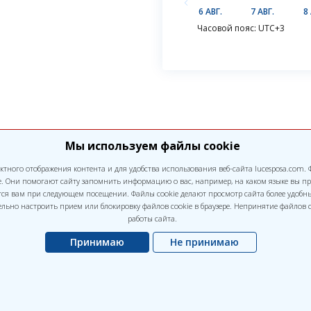
6 АВГ.
7 АВГ.
8 
Часовой пояс: UTC+3
Мы используем файлы cookie
ктного отображения контента и для удобства использования веб-сайта lucesposa.com.
е. Они помогают сайту запомнить информацию о вас, например, на каком языке вы пр
ся вам при следующем посещении. Файлы cookie делают просмотр сайта более удобны
тельно настроить прием или блокировку файлов cookie в браузере. Непринятие файлов
работы сайта.
Принимаю
Не принимаю