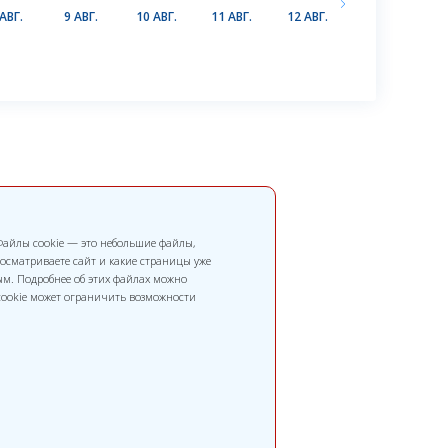
АВГ.
9 АВГ.
10 АВГ.
11 АВГ.
12 АВГ.
13 АВГ.
1
 Файлы cookie — это небольшие файлы,
осматриваете сайт и какие страницы уже
м. Подробнее об этих файлах можно
 cookie может ограничить возможности