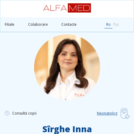
Principală
Medicii
Sîrghe Inna
Filiale
Colaborare
Contacte
Ro
Рус
Consultă copii
Neonatolog
Sîrghe Inna