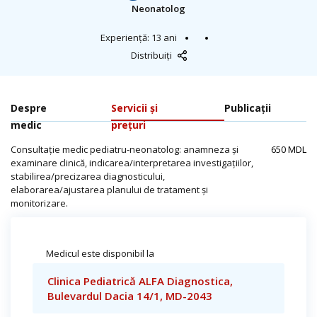
Neonatolog
Experiență: 13 ani
Distribuiți
Despre
Servicii și
Publicații
medic
prețuri
Consultație medic pediatru-neonatolog: anamneza și
650 MDL
examinare clinică, indicarea/interpretarea investigațiilor,
stabilirea/precizarea diagnosticului,
elaborarea/ajustarea planului de tratament și
monitorizare.
Medicul este disponibil la
Clinica Pediatrică ALFA Diagnostica,
Bulevardul Dacia 14/1, MD-2043