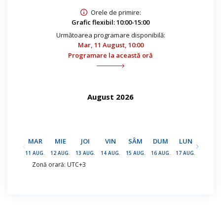
Orele de primire:
Grafic flexibil: 10:00-15:00
Următoarea programare disponibilă:
Mar, 11 August, 10:00
Programare la această oră
August 2026
MAR
MIE
JOI
VIN
SÂM
DUM
LUN
MAR
11 AUG.
12 AUG.
13 AUG.
14 AUG.
15 AUG.
16 AUG.
17 AUG.
18 AUG.
Zonă orară: UTC+3