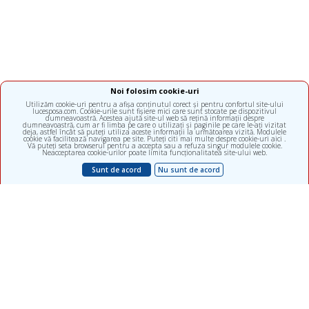
Noi folosim cookie-uri
Utilizăm cookie-uri pentru a afișa conținutul corect și pentru confortul site-ului
lucesposa.com. Cookie-urile sunt fișiere mici care sunt stocate pe dispozitivul
dumneavoastră. Acestea ajută site-ul web să rețină informații despre
dumneavoastră, cum ar fi limba pe care o utilizați și paginile pe care le-ați vizitat
deja, astfel încât să puteți utiliza aceste informații la următoarea vizită. Modulele
cookie vă facilitează navigarea pe site. Puteți citi mai multe despre cookie-uri aici .
Vă puteți seta browserul pentru a accepta sau a refuza singur modulele cookie.
Neacceptarea cookie-urilor poate limita funcționalitatea site-ului web.
Sunt de acord
Nu sunt de acord
Clinică multidisciplinară, subdiviziunea ALFA diagnostica