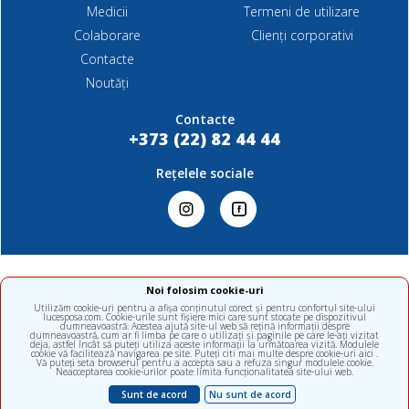
Medicii
Termeni de utilizare
Colaborare
Clienți corporativi
Contacte
Noutăți
Contacte
+373 (22) 82 44 44
Rețelele sociale
Noi folosim cookie-uri
Orice comentarii privind calitatea serviciilor noaste opinie critică,
Utilizăm cookie-uri pentru a afișa conținutul corect și pentru confortul site-ului
comentariu, sugestie, recunoștință sunt de mare valoare pentru noi.
lucesposa.com. Cookie-urile sunt fișiere mici care sunt stocate pe dispozitivul
dumneavoastră. Acestea ajută site-ul web să rețină informații despre
Vă mulțumim că ați ales ALFAMED.
dumneavoastră, cum ar fi limba pe care o utilizați și paginile pe care le-ați vizitat
deja, astfel încât să puteți utiliza aceste informații la următoarea vizită. Modulele
cookie vă facilitează navigarea pe site. Puteți citi mai multe despre cookie-uri aici .
Vă puteți seta browserul pentru a accepta sau a refuza singur modulele cookie.
Neacceptarea cookie-urilor poate limita funcționalitatea site-ului web.
Scrieți-ne un mesaj
Sunt de acord
Nu sunt de acord