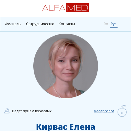
Главная
Врачи
Кирвас Елена
Филиалы
Сотрудничество
Контакты
Ro
Рус
Ведёт приём взрослых
Аллерголог
Кирвас Елена