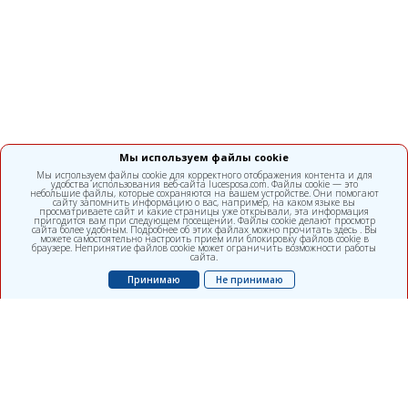
Мы используем файлы cookie
Мы используем файлы cookie для корректного отображения контента и для
удобства использования веб-сайта lucesposa.com. Файлы cookie — это
небольшие файлы, которые сохраняются на вашем устройстве. Они помогают
сайту запомнить информацию о вас, например, на каком языке вы
просматриваете сайт и какие страницы уже открывали, эта информация
пригодится вам при следующем посещении. Файлы cookie делают просмотр
сайта более удобным. Подробнее об этих файлах можно прочитать здесь . Вы
можете самостоятельно настроить прием или блокировку файлов cookie в
браузере. Непринятие файлов cookie может ограничить возможности работы
сайта.
Принимаю
Не принимаю
Многопрофильная клиника, подразделение ALFA diagnostica