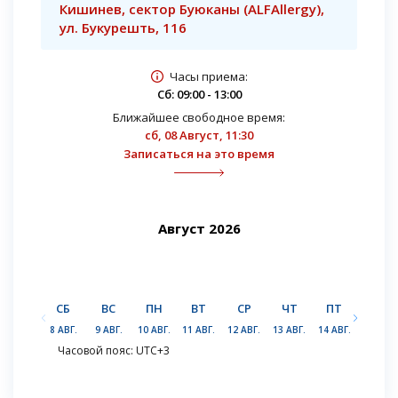
Кишинев, сектор Буюканы (ALFAllergy),
ул. Букурешть, 116
Часы приема:
Сб: 09:00 - 13:00
Ближайшее свободное время:
сб, 08 Август, 11:30
Записаться на это время
Август 2026
СБ
ВС
ПН
ВТ
СР
ЧТ
ПТ
СБ
8 АВГ.
9 АВГ.
10 АВГ.
11 АВГ.
12 АВГ.
13 АВГ.
14 АВГ.
15 АВГ.
Часовой пояс: UTC+3