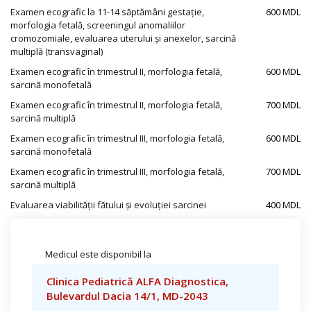
Examen ecografic la 11-14 săptămâni gestație,
600 MDL
morfologia fetală, screeningul anomaliilor
cromozomiale, evaluarea uterului și anexelor, sarcină
multiplă (transvaginal)
Examen ecografic în trimestrul II, morfologia fetală,
600 MDL
sarcină monofetală
Examen ecografic în trimestrul II, morfologia fetală,
700 MDL
sarcină multiplă
Examen ecografic în trimestrul III, morfologia fetală,
600 MDL
sarcină monofetală
Examen ecografic în trimestrul III, morfologia fetală,
700 MDL
sarcină multiplă
Evaluarea viabilității fătului și evoluției sarcinei
400 MDL
Medicul este disponibil la
Clinica Pediatrică ALFA Diagnostica,
Bulevardul Dacia 14/1, MD-2043