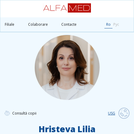
Principală
Medicii
Hristeva Lilia
Filiale
Colaborare
Contacte
Ro
Рус
Consultă copii
USG
Hristeva Lilia