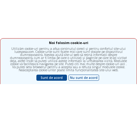
Noi folosim cookie-uri
Utilizăm cookie-uri pentru a afișa conținutul corect și pentru confortul site-ului
lucesposa.com. Cookie-urile sunt fișiere mici care sunt stocate pe dispozitivul
dumneavoastră. Acestea ajută site-ul web să rețină informații despre
dumneavoastră, cum ar fi limba pe care o utilizați și paginile pe care le-ați vizitat
deja, astfel încât să puteți utiliza aceste informații la următoarea vizită. Modulele
cookie vă facilitează navigarea pe site. Puteți citi mai multe despre cookie-uri aici .
Vă puteți seta browserul pentru a accepta sau a refuza singur modulele cookie.
Neacceptarea cookie-urilor poate limita funcționalitatea site-ului web.
Sunt de acord
Nu sunt de acord
Clinică multidisciplinară, subdiviziunea ALFA diagnostica