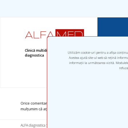
Clinică multidisciplinară, subdiviziunea ALFA
Utilizăm cookie-uri pentru a afișa conținut
diagnostica
Acestea ajută site-ul web să rețină informaț
informații la următoarea vizită. Modulele 
refuza
Orice comentarii privind calitatea serviciilor noaste opinie cri
mulțumim că ați ales ALFAMED.
ALFA diagnostica SRL. Toate drepturile sunt