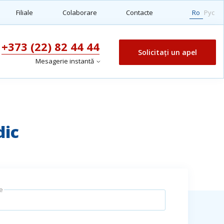
Filiale
Colaborare
Contacte
Ro
Рус
+373 (22) 82 44 44
Solicitați un apel
Mesagerie instantă
dic
e