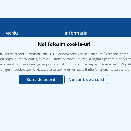
Meniu
Informația
Filiale
Politica de confidențialitate
Noi folosim cookie-uri
Medicii
Termeni de utilizare
ul corect și pentru confortul site-ului lucesposa.com. Cookie-urile sunt fișiere mici care s
Colaborare
Clienți corporativi
ii despre dumneavoastră, cum ar fi limba pe care o utilizați și paginile pe care le-ați vizitat 
cookie vă facilitează navigarea pe site. Puteți citi mai multe despre cookie-uri aici . Vă pu
Contacte
 singur modulele cookie. Neacceptarea cookie-urilor poate limita funcționalitatea site-ului
Noutăți
Sunt de acord
Nu sunt de acord
tică, comentariu, sugestie, recunoștință sunt de mare valoare pentru noi. Vă