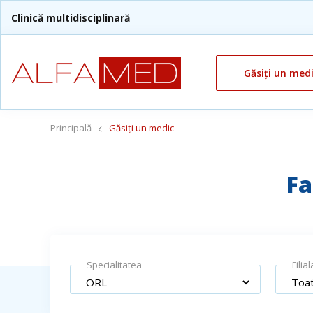
Clinică multidisciplinară
Găsiți un med
Principală
Găsiți un medic
Fa
Specialitatea
Filial