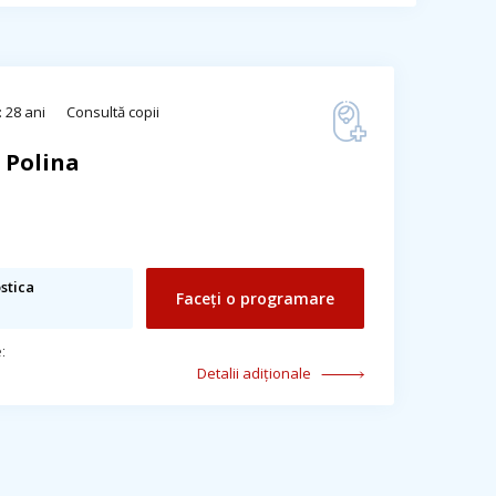
 28 ani
Consultă copii
 Polina
stica
Faceți o programare
:
Detalii adiționale