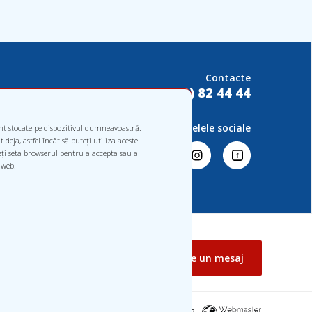
Contacte
+373 (22) 82 44 44
Rețelele sociale
unt stocate pe dispozitivul dumneavoastră.
deja, astfel încât să puteți utiliza aceste
teți seta browserul pentru a accepta sau a
 web.
Scrieți-ne un mesaj
Studio WebMaster, 2022