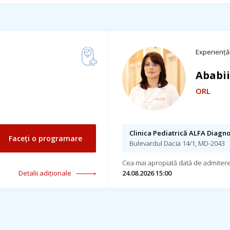
Experiență:
Ababii
ORL
Clinica Pediatrică ALFA Diagno
Faceți o programare
Bulevardul Dacia 14/1, MD-2043
Cea mai apropiată dată de admitere
Detalii adiționale
24.08.2026 15:00