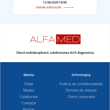
12.08.2026 16:00
Detalii adiționale
Clinică multidisciplinară, subdiviziunea ALFA diagnostica
Meniu
Informația
Filiale
Politica de confidențialitate
Medicii
Termeni de utilizare
Colaborare
Clienți corporativi
Contacte
Noutăți