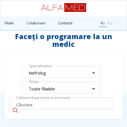
Principală
Găsiți un medic
Filiale
Colaborare
Contacte
Ro
Рус
Faceți o programare la un
medic
Specialitatea
Filiala
Căutare după nume și prenume